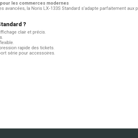
ve pour les commerces modernes
s avancées, la Noris LX-133S Standard s’adapte parfaitement aux po
Standard ?
fichage clair et précis.
s.
lexible.
ression rapide des tickets.
ort série pour accessoires.