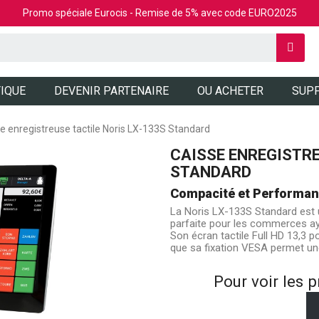
Promo spéciale Eurocis - Remise de 5% avec code EURO2025
IQUE
DEVENIR PARTENAIRE
OU ACHETER
SUP
e enregistreuse tactile Noris LX-133S Standard
CAISSE ENREGISTRE
STANDARD
Compacité et Performa
La Noris LX-133S Standard est 
parfaite pour les commerces aya
Son écran tactile Full HD 13,3 po
que sa fixation VESA permet une 
Pour voir les p